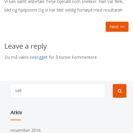
Vi kan vamt anbefale Terje Gjerald som snekker. Han var flink,
blid og hjelpsom! Og vi har blitt veldig fornøyd med resultatet!
INNLEGGSNAVIGASJON
Ne
Next >>
po
Leave a reply
Du må være
innlogget
for å kunne kommentere.
Arkiv
november 2016